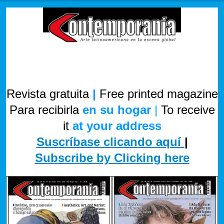
Revista gratuita
|
Free printed magazine
Para recibirla
en su hogar
|
To receive
it
at your address
Suscríbase clicando aquí
|
Subscribe by Clicking here